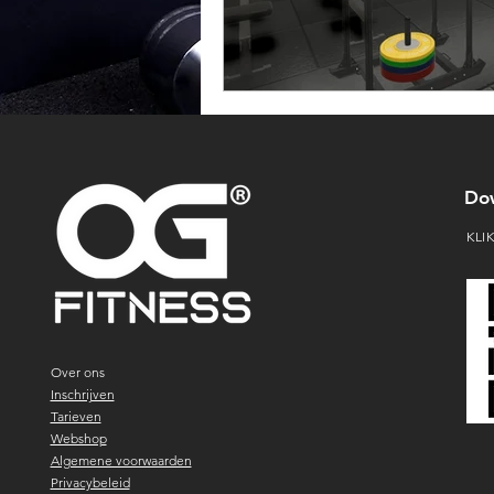
Do
KLI
Over ons
Inschrijven
Tarieven
Webshop
Algemene voorwaarden
Privacybeleid