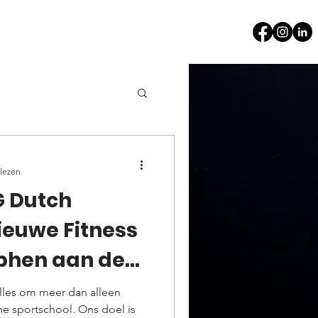
 lezen
G Dutch
Nieuwe Fitness
lphen aan den
alles om meer dan alleen
e sportschool. Ons doel is