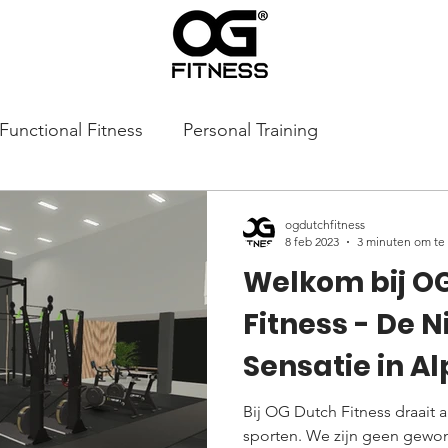
Functional Fitness
Personal Training
ogdutchfitness
8 feb 2023
3 minuten om te
Welkom bij O
Fitness - De 
Sensatie in A
Rijn
Bij OG Dutch Fitness draait 
sporten. We zijn geen gewon