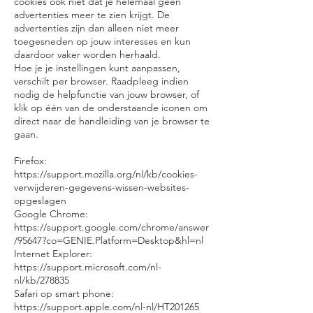
cookies ook niet dat je helemaal geen
advertenties meer te zien krijgt. De
advertenties zijn dan alleen niet meer
toegesneden op jouw interesses en kun
daardoor vaker worden herhaald.
Hoe je je instellingen kunt aanpassen,
verschilt per browser. Raadpleeg indien
nodig de helpfunctie van jouw browser, of
klik op één van de onderstaande iconen om
direct naar de handleiding van je browser te
gaan.
Firefox:
https://support.mozilla.org/nl/kb/cookies-
verwijderen-gegevens-wissen-websites-
opgeslagen
Google Chrome:
https://support.google.com/chrome/answer
/95647?co=GENIE.Platform=Desktop&hl=nl
Internet Explorer:
https://support.microsoft.com/nl-
nl/kb/278835
Safari op smart phone:
https://support.apple.com/nl-nl/HT201265