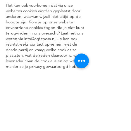
Het kan ook voorkomen dat via onze
websites cookies worden geplaatst door
anderen, waarvan wijzelf niet altijd op de
hoogte zijn. Kom je op onze website
onvoorziene cookies tegen die je niet kunt
terugvinden in ons overzicht? Laat het ons
weten via
info@ogfitness.nl
. Je kan ook
rechtstreeks contact opnemen met de
derde partij en vraag welke cookies ze
plaatsten, wat de reden daarvoor is, wat de
levensduur van de cookie is en op welke
manier ze je privacy gewaarborgd hebben.
7. Slotopmerkingen
Wij zullen deze verklaringen af en toe aan
moeten passen, bijvoorbeeld wanneer we
onze website aanpassen of de regels
rondom cookies wijzigen. Je kunt deze
webpagina raadplegen voor de laatste
versie.
Mocht je nog vragen en/of opmerkingen
hebben neem dan contact op met
info@ogfitness.nl
.