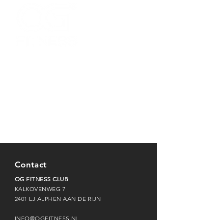
Over ons
Inschrijven
Tarieven
Webshop
Algemene voorwaarden
Privacybeleid
Contact
OG FITNESS CLUB
KALKOVENWEG 7
2401 LJ ALPHEN AAN DE RIJN
INFO@OGFITNESS.NL