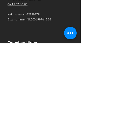
06 15 17 60 83
Kvk nummer
82118779
Btw nummer NL003698964B88
Openingstijden
MA: 07:00-11:00 & 17:00-21:00
DI: 07:00
-
11:00 & 17:00
-
21:
0
0
WO: 07:00
-
11:00 & 17:00
-
21:
0
0
DO: 07:00
-
11:00 & 17:00
-
21:
0
0
VRIJ: 07:00
-
11:00 & 17:00
-
21:
0
0
ZAT: 08:00-12:00
ZO: GESLOTEN
Download onze app