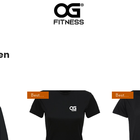
en
Best Seller
Best Seller