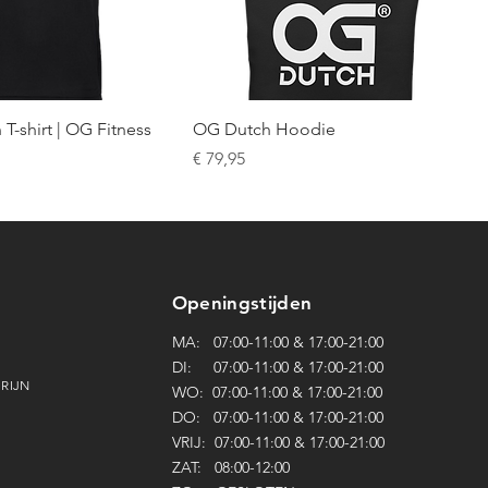
 T-shirt | OG Fitness
OG Dutch Hoodie
Prijs
€ 79,95
Openingstijden
MA: 07:00-11:00 & 17:00-21:00
DI: 07:00
-
11:00 & 17:00
-
21:
0
0
 RIJN
WO: 07:00
-
11:00 & 17:00
-
21:
0
0
DO: 07:00
-
11:00 & 17:00
-
21:
0
0
VRIJ: 07:00
-
11:00 & 17:00
-
21:
0
0
ZAT: 08:00-12:00