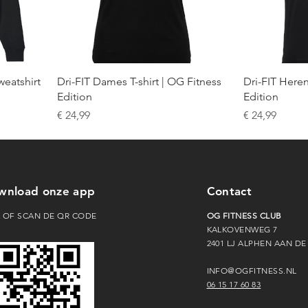
eatshirt
Dri-FIT Dames T-shirt | OG Fitness
Dri-FIT Heren
Edition
Edition
Prijs
Prijs
€ 24,99
€ 24,99
wnload onze app
Contact
K OF SCAN DE QR CODE
OG FITNESS CLUB
KALKOVENWEG 7
2401 LJ ALPHEN AAN DE
INFO@OGFITNESS.NL
06 15 17 60 83