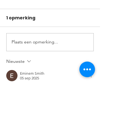
1 opmerking
Plaats een opmerking...
Nieuwste
Eminem Smith
05 sep 2025
Sieht ziemlich gut aus. Fitness, das ist auch 
Sport. Die beliebtesten sind jedoch immer 
noch solche Sportarten wie Fußball, Tennis, 
Basketball, Golf. Das Verfolgen von 
Wettbewerben wird noch interessanter, 
wenn Sie Ihre Vorhersagen in der Praxis 
überprüfen können. Das Studium von 
Statistiken, aktuellen Nachrichten über 
Teams und individuellen Leistungen von 