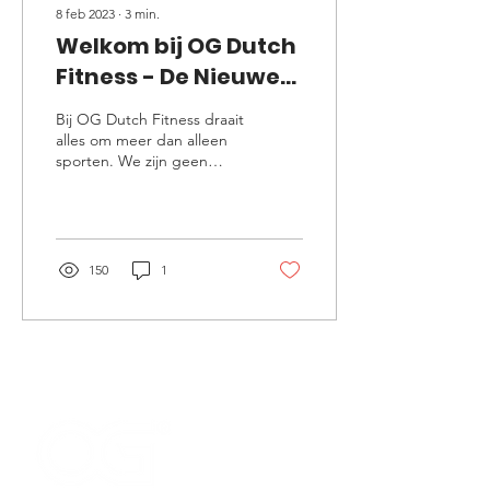
8 feb 2023
∙
3
min.
Welkom bij OG Dutch
Fitness - De Nieuwe
Fitness Sensatie in
Bij OG Dutch Fitness draait
Alphen aan den Rijn
alles om meer dan alleen
sporten. We zijn geen
gewone sportschool. Ons
doel is om je te helpen je...
150
1