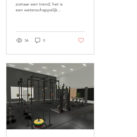
zomaar een trend; het is
een wetenschappelijk
onderbouwde benadering
van training.
56
0