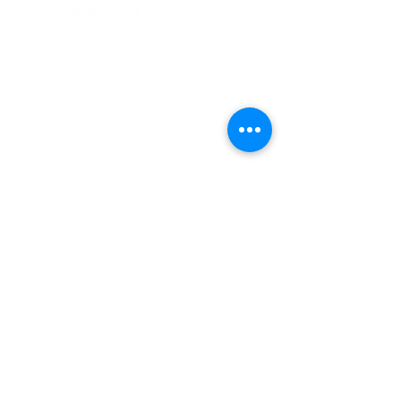
Over ons
Inschrijven
Tarieven
Webshop
Algemene voorwaarden
Privacybeleid
Contact
OG FITNESS CLUB
KALKOVENWEG 7
2401 LJ ALPHEN AAN DE RIJN
INFO@OGFITNESS.NL
06 15 17 60 83
Kvk nummer
82118779