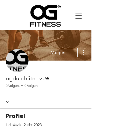
Meer acties
Volgen
Beheerder
ogdutchfitness
0 Volgers
0 Volgen
Profiel
Lid sinds: 2 okt 2023