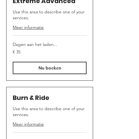
Extreme Advanced
Use this area to describe one of your
services.
Meer informatie
Dagen aan het laden...
35
€ 35
euro
Nu boeken
Burn & Ride
Use this area to describe one of your
services.
Meer informatie