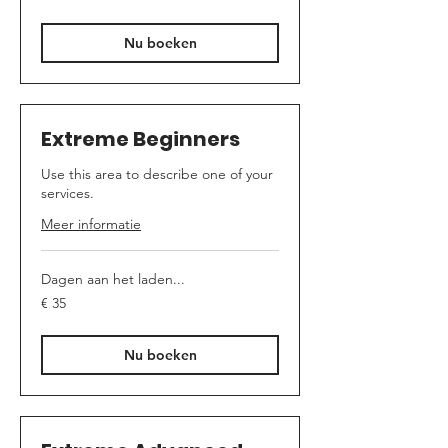
Nu boeken
Extreme Beginners
Use this area to describe one of your
services.
Meer informatie
Dagen aan het laden...
35
€ 35
euro
Nu boeken