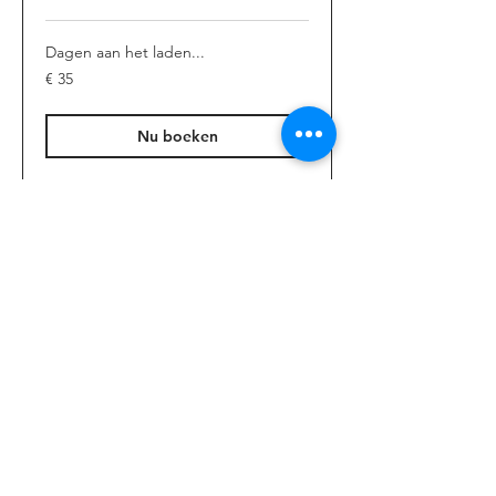
Dagen aan het laden...
35
€ 35
euro
Nu boeken
Over ons
Inschrijven
Tarieven