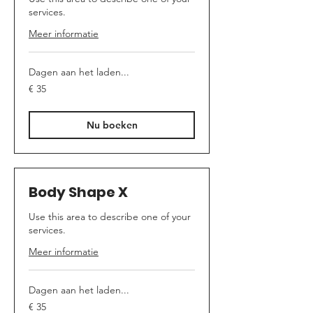
services.
Meer informatie
Dagen aan het laden...
35
€ 35
euro
Nu boeken
Body Shape X
Use this area to describe one of your
services.
Meer informatie
Dagen aan het laden...
35
€ 35
euro