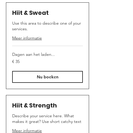
Hiit & Sweat
Use this area to describe one of your
services.
Meer informatie
Dagen aan het laden...
35
€ 35
euro
Nu boeken
Hiit & Strength
Describe your service here. What
makes it great? Use short catchy text
Meer informatie