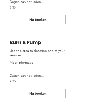
Dagen aan het laden...
35
€ 35
euro
Nu boeken
Burn & Pump
Use this area to describe one of your
services.
Meer informatie
Dagen aan het laden...
35
€ 35
euro
Nu boeken