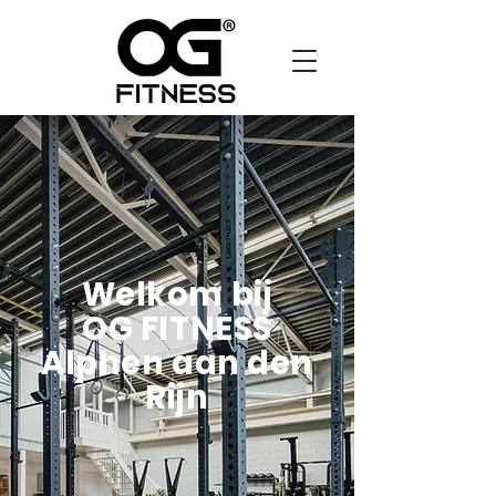
Welkom bij
OG FITNESS
Alphen aan den
Rijn