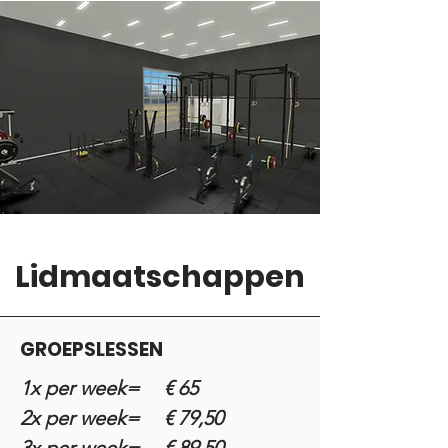
Lidmaatschappen
GROEPSLESSEN
1x per week= € 65
2x per week= € 79,50