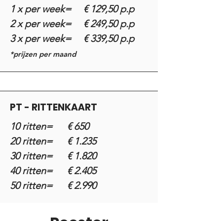
1 x per week= € 129,50 p.p
2 x per week= € 249,50 p.p
3 x per week= € 339,50 p.p
*prijzen per maand
PT - RITTENKAART
10 ritten= € 650
20 ritten= € 1.235
30 ritten= € 1.820
40 ritten= € 2.405
50 ritten= € 2.990